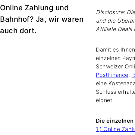
Online Zahlung und
Disclosure: Di
Bahnhof? Ja, wir waren
und die Überarb
Affiliate Deal
auch dort.
Damit es Ihnen 
einzelnen Paym
Schweizer Onl
PostFinance
,
S
eine Kostenana
Schluss erhalt
eignet.
Die einzelnen
1.) Online Zah