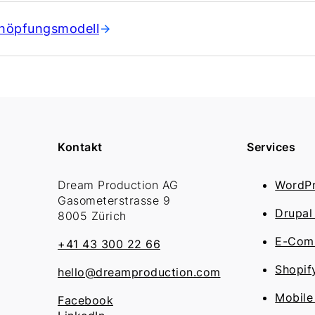
höpfungsmodell
Kontakt
Services
Dream Production AG
WordPr
Gasometerstrasse 9
Drupal
8005 Zürich
E-Comm
+41 43 300 22 66
Shopif
hello@dreamproduction.com
Mobile
Facebook