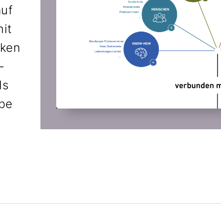
auf
mit
iken
-
ls
be