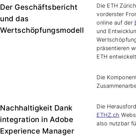
Die ETH Zürich
Der Geschäftsbericht
vorderster Fro
und das
online auf der
Wertschöpfungsmodell
und Entwicklun
Wertschöpfungs
präsentieren w
ETH entwickelt
Die Komponent
Zusammenarbei
Die Herausforde
Nachhaltigkeit Dank
ETHZ.ch
Websei
integration in Adobe
also nutzbar f
Experience Manager